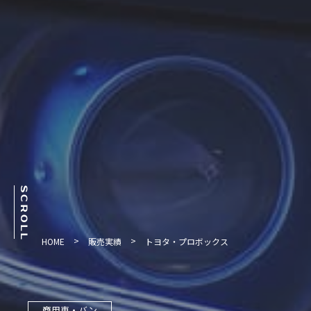
line
SCROLL
>
>
HOME
販売実績
トヨタ・プロボックス
商用車・バン